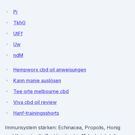
Pj
TkhG
UtFf
Uw
ndM
Hempworx cbd oil anweisungen
Kann manie auslösen
Tee orte melbourne cbd
Viva cbd oil review
Hanf-trainingsshorts
Immunsystem stärken: Echinacea, Propolis, Honig