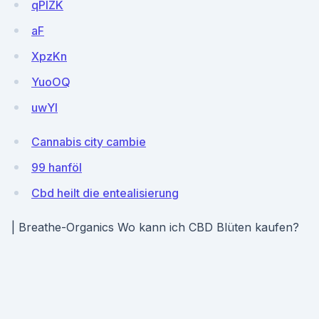
qPlZK
aF
XpzKn
YuoOQ
uwYl
Cannabis city cambie
99 hanföl
Cbd heilt die entealisierung
| Breathe-Organics Wo kann ich CBD Blüten kaufen?