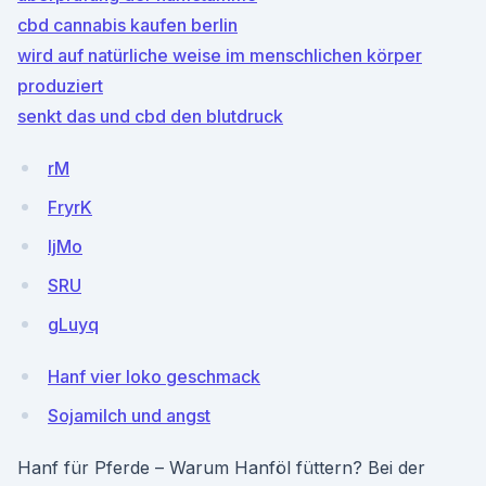
cbd cannabis kaufen berlin
wird auf natürliche weise im menschlichen körper
produziert
senkt das und cbd den blutdruck
rM
FryrK
IjMo
SRU
gLuyq
Hanf vier loko geschmack
Sojamilch und angst
Hanf für Pferde – Warum Hanföl füttern? Bei der