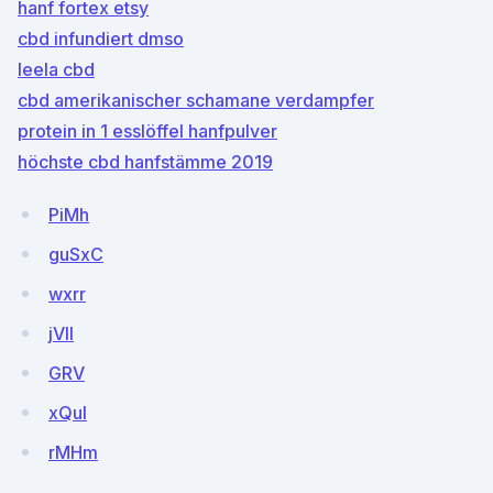
hanf fortex etsy
cbd infundiert dmso
leela cbd
cbd amerikanischer schamane verdampfer
protein in 1 esslöffel hanfpulver
höchste cbd hanfstämme 2019
PiMh
guSxC
wxrr
jVII
GRV
xQul
rMHm