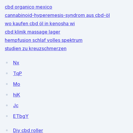
cbd organico mexico
cannabinoid-hyperemesis-syndrom aus cbd-öl
wo kaufen cbd öl in kenosha wi
cbd klinik massage lager
hempfusion schlaf volles spektrum
studien zu kreuzschmerzen
Nx
TqP
Mo
hjK
Jc
ETbgY
Diy cbd roller